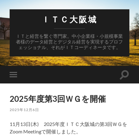
ＩＴＣ大阪城
ＩＴと経営を繋ぐ専門家。中小企業様・小規模事業
者様のデータ経営とデジタル経営を実現するプロフ
ェッショナル、それがＩＴコーディネータです。
検
モ
索
バ
フ
イ
ィ
ル
ー
2025年度第3回ＷＧを開催
メ
ル
ニ
ド
ュ
2025年12月6日
を
ー
切
を
り
11月13日(木) 2025年度ＩＴＣ大阪城の第3回ＷＧを
切
替
り
え
Zoom Meetingで開催しました。
替
る
え