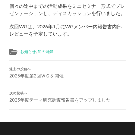
る
個々の途中までの活動成果をミニセミナー形式でプレ
ゼンテーションし、ディスカッションを行いました。
次回WGは、2026年1月にWGメンバー内報告書内部
レビューを予定しています。
お知らせ
,
知の研鑽
過去の投稿へ
2025年度第2回ＷＧを開催
次の投稿へ
2025年度テーマ研究調査報告書をアップしました