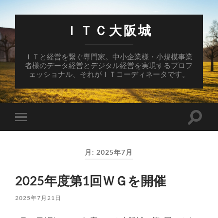
ＩＴＣ大阪城
ＩＴと経営を繋ぐ専門家。中小企業様・小規模事業
者様のデータ経営とデジタル経営を実現するプロフ
ェッショナル、それがＩＴコーディネータです。
検
モ
索
バ
フ
イ
ィ
ル
ー
月:
2025年7月
メ
ル
ニ
ド
ュ
を
2025年度第1回ＷＧを開催
ー
切
を
り
切
替
2025年7月21日
り
え
替
る
え