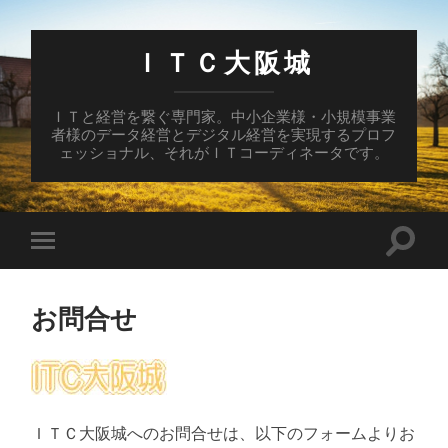
ＩＴＣ大阪城
ＩＴと経営を繋ぐ専門家。中小企業様・小規模事業
者様のデータ経営とデジタル経営を実現するプロフ
ェッショナル、それがＩＴコーディネータです。
検
モ
索
バ
フ
イ
ィ
ル
ー
お問合せ
メ
ル
ニ
ド
ュ
を
ー
切
を
り
切
替
り
え
替
ＩＴＣ大阪城へのお問合せは、以下のフォームよりお
る
え