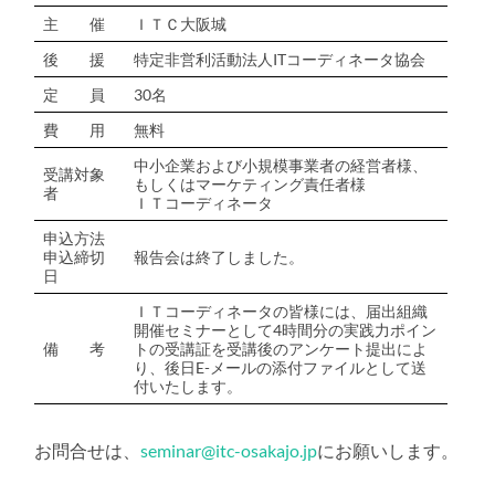
主 催
ＩＴＣ大阪城
後 援
特定非営利活動法人ITコーディネータ協会
定 員
30名
費 用
無料
中小企業および小規模事業者の経営者様、
受講対象
もしくはマーケティング責任者様
者
ＩＴコーディネータ
申込方法
申込締切
報告会は終了しました。
日
ＩＴコーディネータの皆様には、届出組織
開催セミナーとして4時間分の実践力ポイン
備 考
トの受講証を受講後のアンケート提出によ
り、後日E-メールの添付ファイルとして送
付いたします。
お問合せは、
seminar@itc-osakajo.jp
にお願いします。