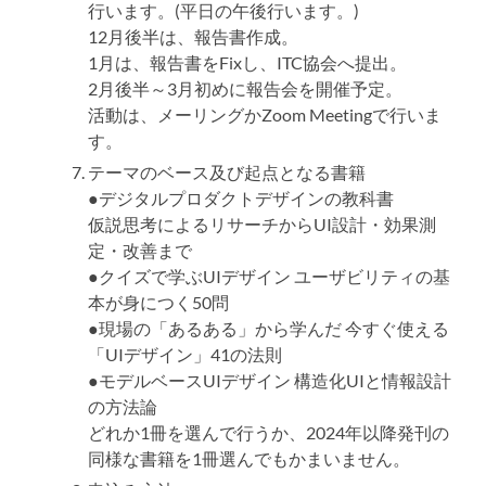
行います。(平日の午後行います。)
12月後半は、報告書作成。
1月は、報告書をFixし、ITC協会へ提出。
2月後半～3月初めに報告会を開催予定。
活動は、メーリングかZoom Meetingで行いま
す。
テーマのベース及び起点となる書籍
●デジタルプロダクトデザインの教科書
仮説思考によるリサーチからUI設計・効果測
定・改善まで
●クイズで学ぶUIデザイン ユーザビリティの基
本が身につく50問
●現場の「あるある」から学んだ 今すぐ使える
「UIデザイン」41の法則
●モデルベースUIデザイン 構造化UIと情報設計
の方法論
どれか1冊を選んで行うか、2024年以降発刊の
同様な書籍を1冊選んでもかまいません。