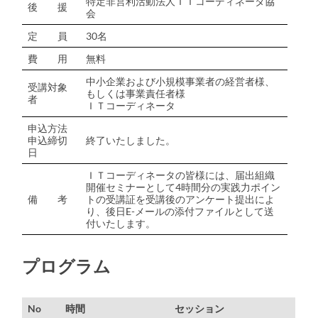
特定非営利活動法人ＩＴコーディネータ協
後 援
会
定 員
30名
費 用
無料
中小企業および小規模事業者の経営者様、
受講対象
もしくは事業責任者様
者
ＩＴコーディネータ
申込方法
申込締切
終了いたしました。
日
ＩＴコーディネータの皆様には、届出組織
開催セミナーとして4時間分の実践力ポイン
備 考
トの受講証を受講後のアンケート提出によ
り、後日E-メールの添付ファイルとして送
付いたします。
プログラム
No
時間
セッション