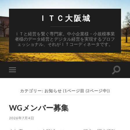
ＩＴＣ大阪城
ＩＴと経営を繋ぐ専門家。中小企業様・小規模事業
者様のデータ経営とデジタル経営を実現するプロフ
ェッショナル、それがＩＴコーディネータです。
検
モ
索
バ
フ
イ
ィ
ル
ー
カテゴリー:
お知らせ
(1ページ目 (2ページ中))
メ
ル
ニ
ド
ュ
を
WGメンバー募集
ー
切
を
り
切
替
2026年7月4日
り
え
替
る
え