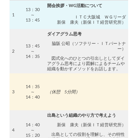
開会挨拶・WG活動について
13：30
1
～
ＩＴＣ大阪城 ＷＧリーダ
13：45
新保 康夫（新保ＩＴ経営研究所）
ダイアグラム思考
脇阪 公昭（ソフテリー・ＩＴパートナ
13：45
ー）
2
～
14：35
図式化へのひとつの引出しとしてダイ
アグラム思考により図解によるチームや
組織を動かすメソッドをお話します。
14：35
3
～
（休憩 5分間）
14：40
出島という組織のやり方で考えよう
14：40
新保 康夫（新保ＩＴ経営研究所）
4
～
出島としての役割を理解し、その特性
15：20