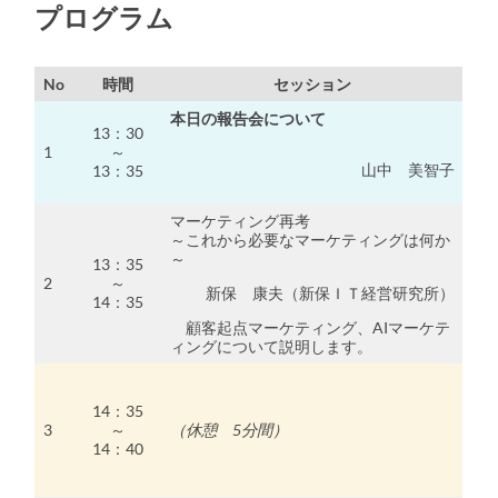
プログラム
No
時間
セッション
本日の報告会について
13：30
1
～
山中 美智子
13：35
マーケティング再考
～これから必要なマーケティングは何か
～
13：35
2
～
新保 康夫（新保ＩＴ経営研究所）
14：35
顧客起点マーケティング、AIマーケテ
ィングについて説明します。
14：35
3
～
（休憩 5分間）
14：40