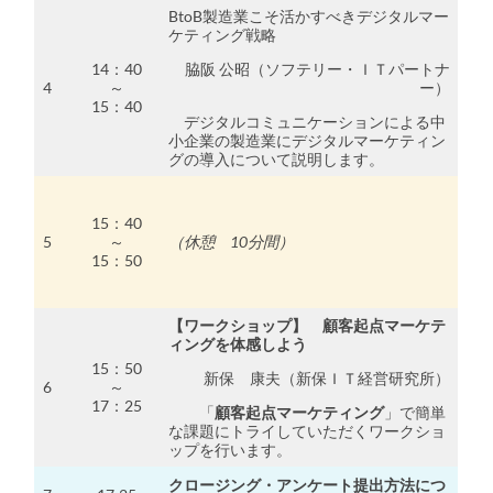
BtoB製造業こそ活かすべきデジタルマー
ケティング戦略
14：40
脇阪 公昭（ソフテリー・ＩＴパートナ
4
～
ー）
15：40
デジタルコミュニケーションによる中
小企業の製造業にデジタルマーケティン
グの導入について説明します。
15：40
5
～
（休憩 10分間）
15：50
【ワークショップ】 顧客起点マーケテ
ィングを体感しよう
15：50
新保 康夫（新保ＩＴ経営研究所）
6
～
17：25
「
顧客起点マーケティング
」で簡単
な課題にトライしていただくワークショ
ップを行います。
クロージング・アンケート提出方法につ