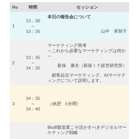
No
時間
セッション
本日の報告会について
13：30
1
～
山中 美智子
13：35
マーケティング再考
～これから必要なマーケティングは何か
～
13：35
2
～
新保 康夫（新保ＩＴ経営研究所）
14：35
顧客起点マーケティング、AIマーケテ
ィングについて説明します。
14：35
3
～
（休憩 5分間）
14：40
BtoB製造業こそ活かすべきデジタルマー
ケティング戦略