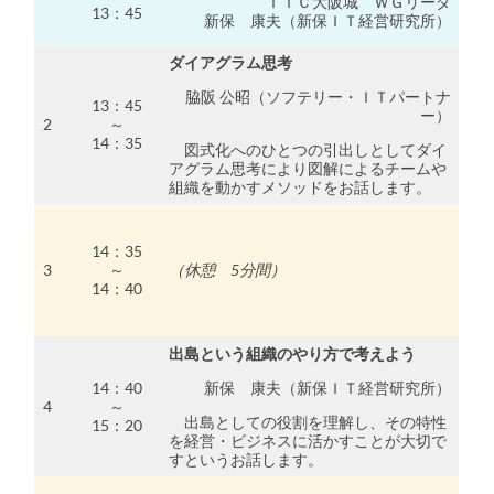
ＩＴＣ大阪城 ＷＧリーダ
13：45
新保 康夫（新保ＩＴ経営研究所）
ダイアグラム思考
脇阪 公昭（ソフテリー・ＩＴパートナ
13：45
ー）
2
～
14：35
図式化へのひとつの引出しとしてダイ
アグラム思考により図解によるチームや
組織を動かすメソッドをお話します。
14：35
3
～
（休憩 5分間）
14：40
出島という組織のやり方で考えよう
14：40
新保 康夫（新保ＩＴ経営研究所）
4
～
出島としての役割を理解し、その特性
15：20
を経営・ビジネスに活かすことが大切で
すというお話します。