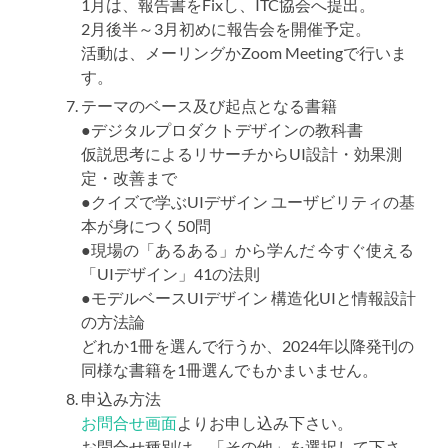
1月は、報告書をFixし、ITC協会へ提出。
2月後半～3月初めに報告会を開催予定。
活動は、メーリングかZoom Meetingで行いま
す。
テーマのベース及び起点となる書籍
●デジタルプロダクトデザインの教科書
仮説思考によるリサーチからUI設計・効果測
定・改善まで
●クイズで学ぶUIデザイン ユーザビリティの基
本が身につく50問
●現場の「あるある」から学んだ 今すぐ使える
「UIデザイン」41の法則
●モデルベースUIデザイン 構造化UIと情報設計
の方法論
どれか1冊を選んで行うか、2024年以降発刊の
同様な書籍を1冊選んでもかまいません。
申込み方法
お問合せ画面
よりお申し込み下さい。
お問合せ種別は、「その他」を選択して下さ