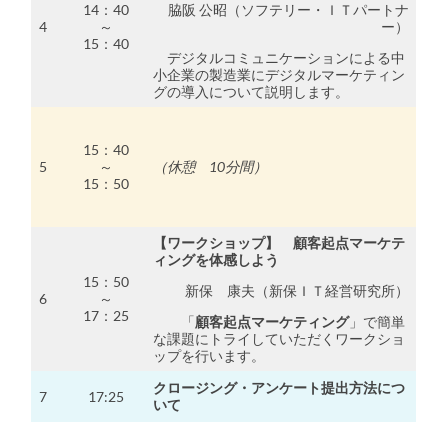
14：40
脇阪 公昭（ソフテリー・ＩＴパートナ
4
～
ー）
15：40
デジタルコミュニケーションによる中
小企業の製造業にデジタルマーケティン
グの導入について説明します。
15：40
5
～
（休憩 10分間）
15：50
【ワークショップ】 顧客起点マーケテ
ィングを体感しよう
15：50
新保 康夫（新保ＩＴ経営研究所）
6
～
17：25
「
顧客起点マーケティング
」で簡単
な課題にトライしていただくワークショ
ップを行います。
クロージング・アンケート提出方法につ
7
17:25
いて