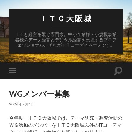
ＩＴＣ大阪城
ＩＴと経営を繋ぐ専門家。中小企業様・小規模事業
者様のデータ経営とデジタル経営を実現するプロフ
ェッショナル、それがＩＴコーディネータです。
検
モ
索
バ
フ
イ
ィ
ル
ー
WGメンバー募集
メ
ル
ニ
ド
ュ
2026年7月4日
を
ー
切
を
り
今年度、ＩＴＣ大阪城では、テーマ研究・調査活動の
切
替
り
え
ＷＧ活動のメンバーをＩＴＣ大阪城以外のITコーディ
替
る
ネータの皆様への参加をお願いしております。
え