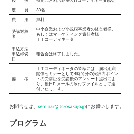
後 援
特定非営利活動法人ITコーディネータ協会
定 員
30名
費 用
無料
中小企業および小規模事業者の経営者様、
受講対象
もしくはマーケティング責任者様
者
ＩＴコーディネータ
申込方法
申込締切
報告会は終了しました。
日
ＩＴコーディネータの皆様には、届出組織
開催セミナーとして4時間分の実践力ポイン
備 考
トの受講証を受講後のアンケート提出によ
り、後日E-メールの添付ファイルとして送
付いたします。
お問合せは、
seminar@itc-osakajo.jp
にお願いします。
プログラム