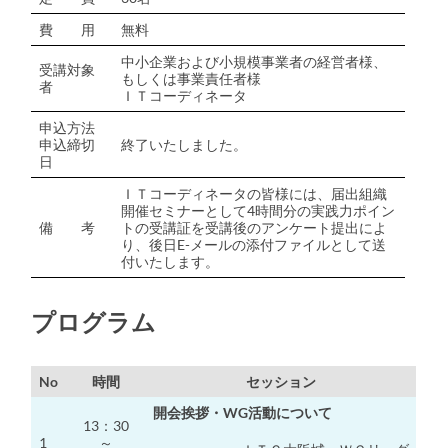
費 用
無料
中小企業および小規模事業者の経営者様、
受講対象
もしくは事業責任者様
者
ＩＴコーディネータ
申込方法
申込締切
終了いたしました。
日
ＩＴコーディネータの皆様には、届出組織
開催セミナーとして4時間分の実践力ポイン
備 考
トの受講証を受講後のアンケート提出によ
り、後日E-メールの添付ファイルとして送
付いたします。
プログラム
No
時間
セッション
開会挨拶・WG活動について
13：30
1
～